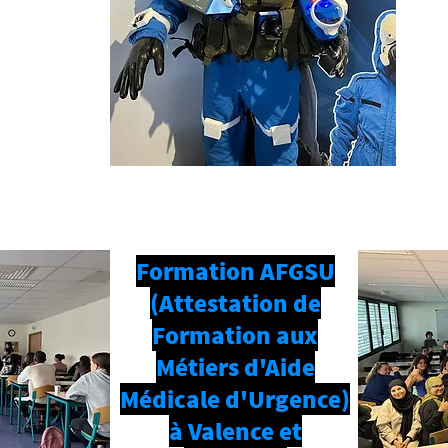
Formation AFGSU
(Attestation de
Formation aux
Métiers d'Aide
Médicale d'Urgence)
à Valence et