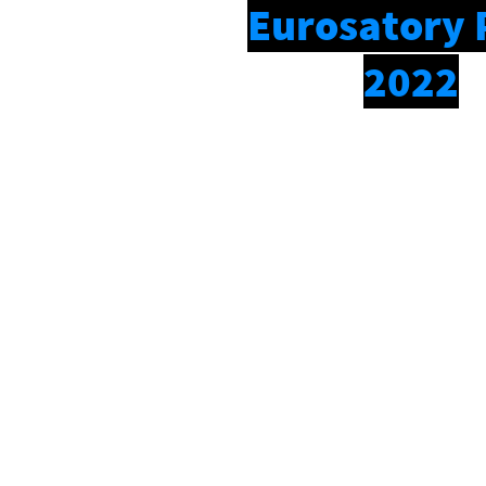
Eurosatory 
2022