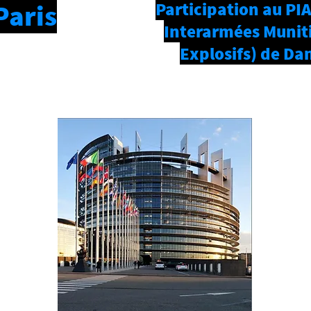
Participation au PI
Paris
Interarmées Muniti
Explosifs) de Da